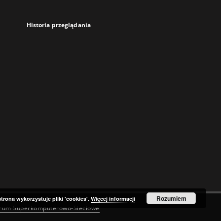
Historia przeglądania
Rozumiem
strona wykorzystuje pliki 'cookies'.
Więcej informacji
trum Superkomputerowo-Sieciowe