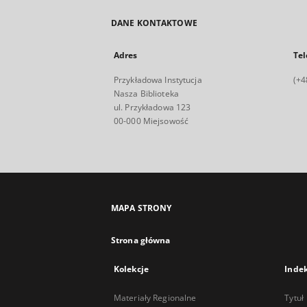
DANE KONTAKTOWE
Adres
Tel
Przykładowa Instytucja
(+4
Nasza Biblioteka
ul. Przykładowa 123
00-000 Miejsowość
MAPA STRONY
Strona główna
Kolekcje
Inde
Materiały Regionalne
Tytuł