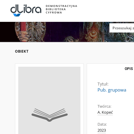
OBIEKT
OPIS
Tytuł:
Pub. grupowa
Twórca:
A. Kopeć
Data:
2023