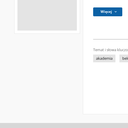
Więcej
Temat i słowa klucz
akademia
bel