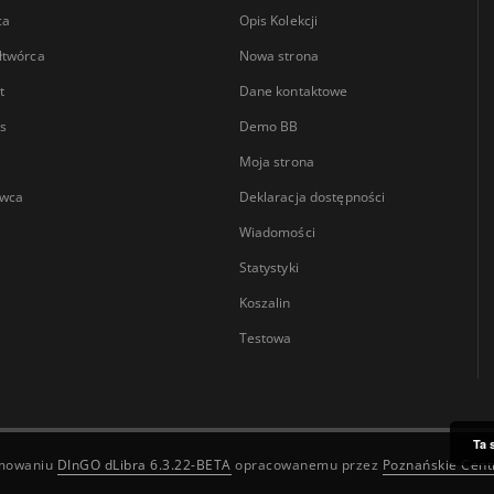
ca
Opis Kolekcji
łtwórca
Nowa strona
t
Dane kontaktowe
s
Demo BB
Moja strona
wca
Deklaracja dostępności
Wiadomości
Statystyki
Koszalin
Testowa
Ta 
amowaniu
DInGO dLibra 6.3.22-BETA
opracowanemu przez
Poznańskie Cen