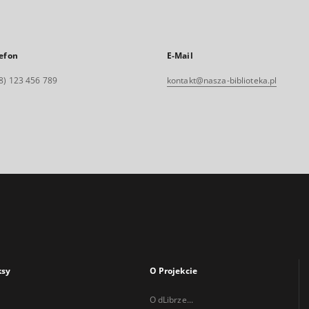
efon
E-Mail
8) 123 456 789
kontakt@nasza-biblioteka.pl
ksy
O Projekcie
O dLibrze...