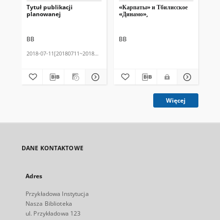
Tytuł publikacji
«Карпаты» и Тбилисское
Tes
planowanej
«Динамо»,
BB
BB
BB
2018-07-11[20180711~20180711]
201
Więcej
DANE KONTAKTOWE
Adres
Przykładowa Instytucja
Nasza Biblioteka
ul. Przykładowa 123