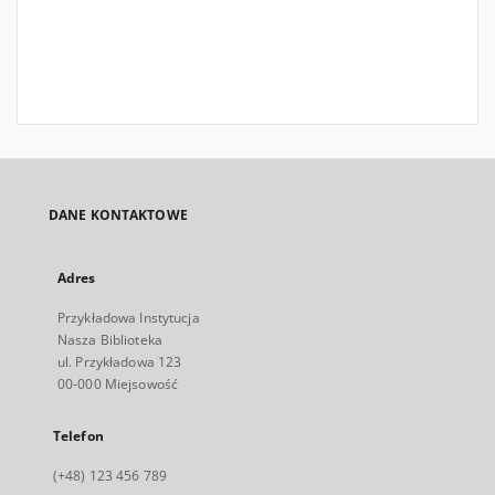
DANE KONTAKTOWE
Adres
Przykładowa Instytucja
Nasza Biblioteka
ul. Przykładowa 123
00-000 Miejsowość
Telefon
(+48) 123 456 789