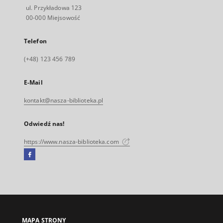
ul. Przykładowa 123
00-000 Miejsowość
Telefon
(+48) 123 456 789
E-Mail
kontakt@nasza-biblioteka.pl
Odwiedź nas!
https://www.nasza-biblioteka.com
Facebook
Link
zewnętrzny,
otworzy
się
w
nowej
MAPA STRONY