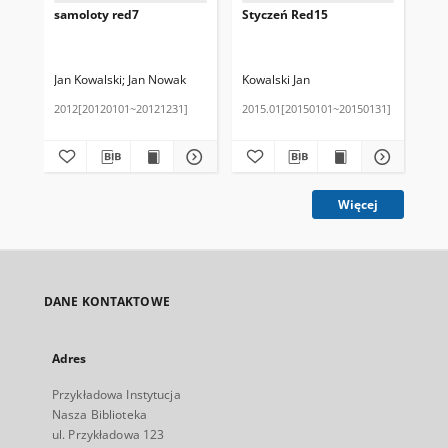
samoloty red7
Styczeń Red15
St
Jan Kowalski
Jan Nowak
Kowalski Jan
Jan
2012[20120101~20121231]
2015.01[20150101~20150131]
201
Więcej
DANE KONTAKTOWE
Adres
Przykładowa Instytucja
Nasza Biblioteka
ul. Przykładowa 123