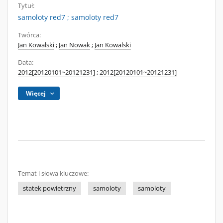
Tytuł:
samoloty red7 ; samoloty red7
Twórca:
Jan Kowalski
;
Jan Nowak
;
Jan Kowalski
Data:
2012[20120101~20121231]
;
2012[20120101~20121231]
Więcej
Temat i słowa kluczowe:
statek powietrzny
samoloty
samoloty