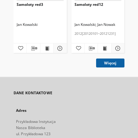
Samoloty red3
Samoloty red12
sa
Jan Kowalski
Jan Kowalski
Jan Nowak
Jan
2012[20120101~20121231]
201
Więcej
DANE KONTAKTOWE
Adres
Przykładowa Instytucja
Nasza Biblioteka
ul. Przykładowa 123