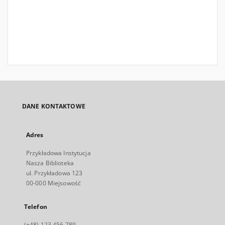
DANE KONTAKTOWE
Adres
Przykładowa Instytucja
Nasza Biblioteka
ul. Przykładowa 123
00-000 Miejsowość
Telefon
(+48) 123 456 789