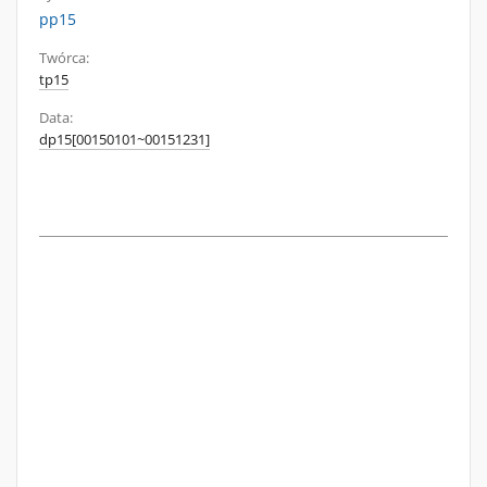
pp15
Twórca:
tp15
Data:
dp15[00150101~00151231]