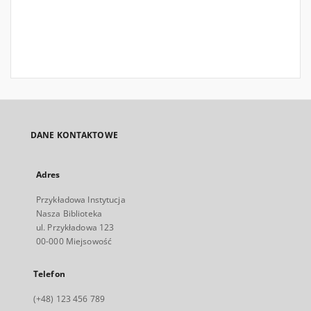
DANE KONTAKTOWE
Adres
Przykładowa Instytucja
Nasza Biblioteka
ul. Przykładowa 123
00-000 Miejsowość
Telefon
(+48) 123 456 789