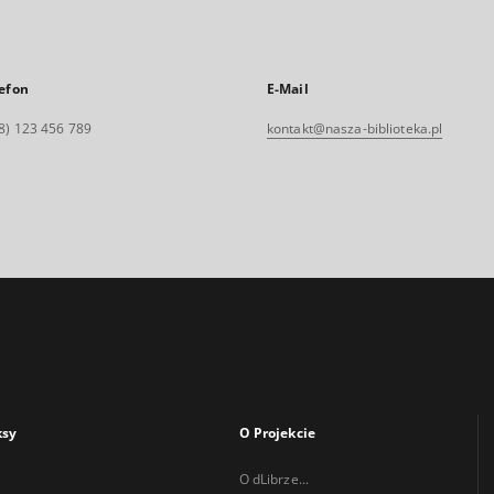
efon
E-Mail
8) 123 456 789
kontakt@nasza-biblioteka.pl
ksy
O Projekcie
O dLibrze...