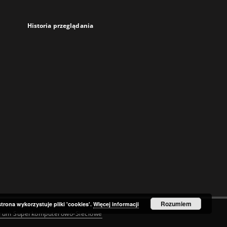
Historia przeglądania
Rozumiem
strona wykorzystuje pliki 'cookies'.
Więcej informacji
trum Superkomputerowo-Sieciowe