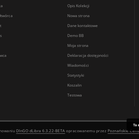
ca
Opis Kolekcji
łtwórca
Nowa strona
t
Dane kontaktowe
s
Demo BB
Moja strona
wca
Deklaracja dostępności
Wiadomości
Statystyki
Koszalin
Testowa
Ta 
amowaniu
DInGO dLibra 6.3.22-BETA
opracowanemu przez
Poznańskie Cen