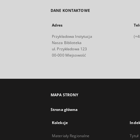
DANE KONTAKTOWE
Adres
Tel
Przykładowa Instytucja
(+4
Nasza Biblioteka
ul. Przykładowa 123
00-000 Miejsowość
MAPA STRONY
Strona główna
Kolekcje
Inde
Materiały Regionalne
Tytuł