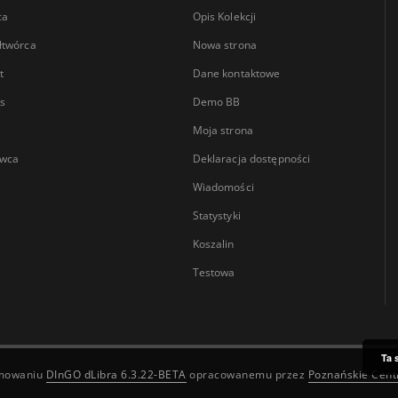
ca
Opis Kolekcji
łtwórca
Nowa strona
t
Dane kontaktowe
s
Demo BB
Moja strona
wca
Deklaracja dostępności
Wiadomości
Statystyki
Koszalin
Testowa
Ta 
amowaniu
DInGO dLibra 6.3.22-BETA
opracowanemu przez
Poznańskie Cen