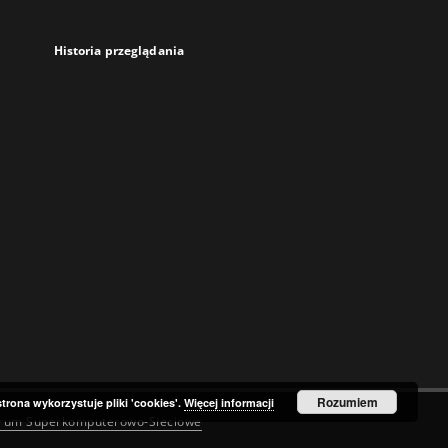
Historia przeglądania
Rozumiem
strona wykorzystuje pliki 'cookies'.
Więcej informacji
trum Superkomputerowo-Sieciowe