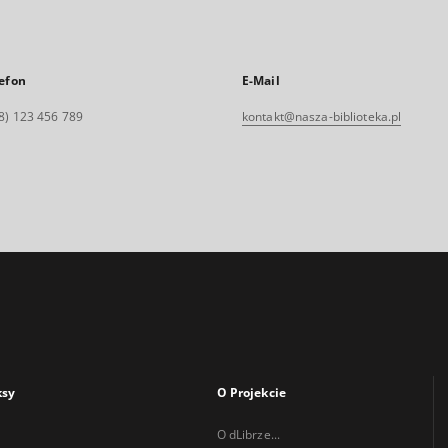
efon
E-Mail
8) 123 456 789
kontakt@nasza-biblioteka.pl
ksy
O Projekcie
O dLibrze...