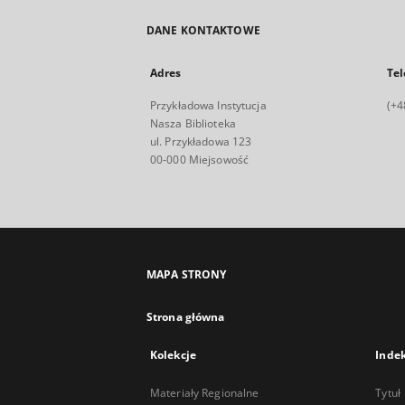
DANE KONTAKTOWE
Adres
Tel
Przykładowa Instytucja
(+4
Nasza Biblioteka
ul. Przykładowa 123
00-000 Miejsowość
MAPA STRONY
Strona główna
Kolekcje
Inde
Materiały Regionalne
Tytuł