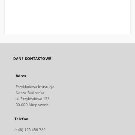
DANE KONTAKTOWE
Adres
Przykładowa Instytucja
Nasza Biblioteka
ul. Przykładowa 123
00-000 Miejsowość
Telefon
(+48) 123 456 789