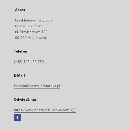
Adres
Przykładowa Instytucja
Nasza Biblioteka
ul. Przykładowa 123
00-000 Miejsowość
Telefon
(+48) 123 456 789
E-Mail
kontakt@nasza-biblioteka.pl
Odwiedź nas!
https://www.nasza-biblioteka.com
Facebook
Link
zewnętrzny,