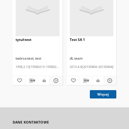
tytuł:test
Test SA 1
tes
twórca:test
test
dL team
1958.2.13[19580213~19580213]
2013.4.4[20130404~20130404]
201
Cza
Więcej
DANE KONTAKTOWE