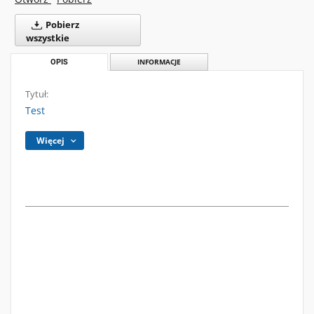
Pobierz
wszystkie
OPIS
INFORMACJE
Tytuł:
Test
Więcej