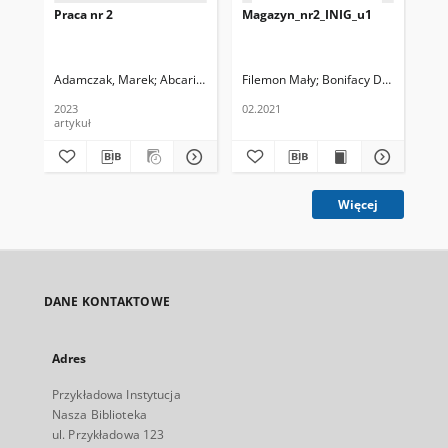
Praca nr 2
Magazyn_nr2_INIG_u1
Nu
Adamczak, Marek
Abcariusz, Kazimierz
Filemon Mały
Bonifacy Duży
Jan
2023
02.2021
artykuł
Więcej
DANE KONTAKTOWE
Adres
Przykładowa Instytucja
Nasza Biblioteka
ul. Przykładowa 123