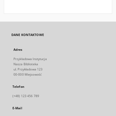
DANE KONTAKTOWE
Adres
Przykładowa Instytucja
Nasza Biblioteka
ul. Przykładowa 123
00-000 Miejsowość
Telefon
(+48) 123 456 789
E-Mail