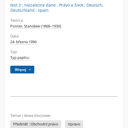
test 3 ; niezalezne dane ; Právo a život ; Deutsch,
Deutschland ; spain
Twórca:
Posner, Stanisław (1868–1930)
Data:
24. března 1996
Typ:
Typ papíru:
Więcej
Temat i słowa kluczowe:
Předmět : Obchodní právo
Vpravo