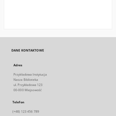
DANE KONTAKTOWE
Adres
Przykładowa Instytucja
Nasza Biblioteka
ul. Przykładowa 123
00-000 Miejsowość
Telefon
(+48) 123 456 789