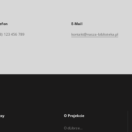
efon
E-Mail
8) 123 456 789
kontakt@nasza-biblioteka.pl
ksy
O Projekcie
O dLibrze...