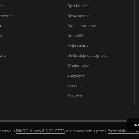
ca
Opis Kolekcji
łtwórca
Nowa strona
t
Dane kontaktowe
s
Demo BB
Moja strona
wca
Deklaracja dostępności
Wiadomości
Statystyki
Koszalin
Testowa
Ta 
amowaniu
DInGO dLibra 6.3.22-BETA
opracowanemu przez
Poznańskie Cen