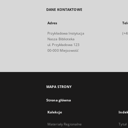
DANE KONTAKTOWE
Adres
Tel
Przykładowa Instytucja
(+4
Nasza Biblioteka
ul. Przykładowa 123
00-000 Miejsowość
MAPA STRONY
Strona główna
Kolekcje
Inde
Materiały Regionalne
Tytuł