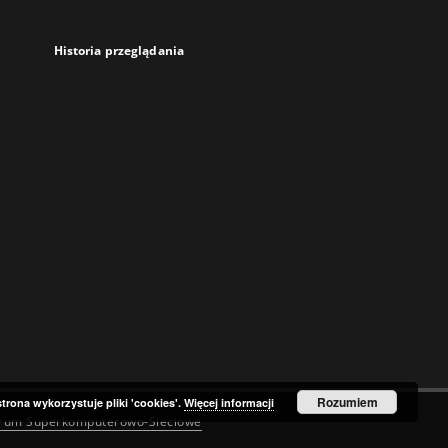
Historia przeglądania
Rozumiem
strona wykorzystuje pliki 'cookies'.
Więcej informacji
trum Superkomputerowo-Sieciowe