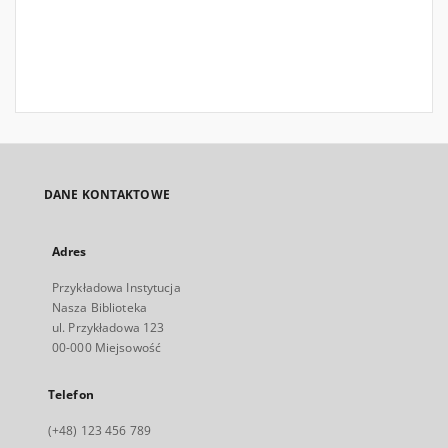
DANE KONTAKTOWE
Adres
Przykładowa Instytucja
Nasza Biblioteka
ul. Przykładowa 123
00-000 Miejsowość
Telefon
(+48) 123 456 789