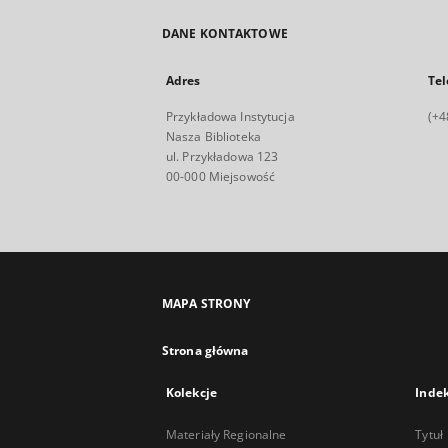
DANE KONTAKTOWE
Adres
Tel
Przykładowa Instytucja
(+4
Nasza Biblioteka
ul. Przykładowa 123
00-000 Miejsowość
MAPA STRONY
Strona główna
Kolekcje
Inde
Materiały Regionalne
Tytuł