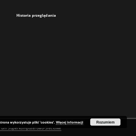
Historia przeglądania
Rozumiem
strona wykorzystuje pliki 'cookies'.
Więcej informacji
trum Superkomputerowo-Sieciowe