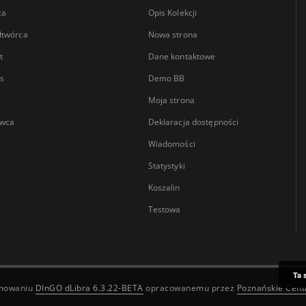
ca
Opis Kolekcji
łtwórca
Nowa strona
t
Dane kontaktowe
s
Demo BB
Moja strona
wca
Deklaracja dostępności
Wiadomości
Statystyki
Koszalin
Testowa
Ta 
amowaniu
DInGO dLibra 6.3.22-BETA
opracowanemu przez
Poznańskie Cen