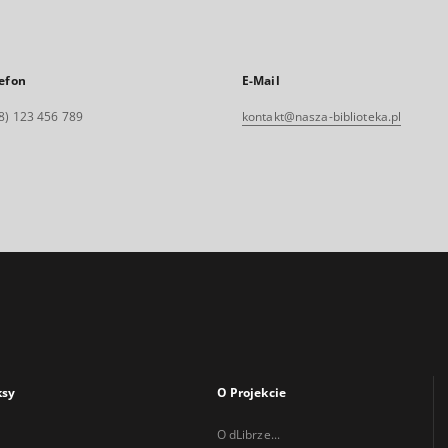
efon
E-Mail
8) 123 456 789
kontakt@nasza-biblioteka.pl
ksy
O Projekcie
O dLibrze...