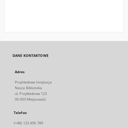
DANE KONTAKTOWE
Adres
Przykładowa Instytucja
Nasza Biblioteka
ul. Przykładowa 123
00-000 Miejsowość
Telefon
(+48) 123 456 789