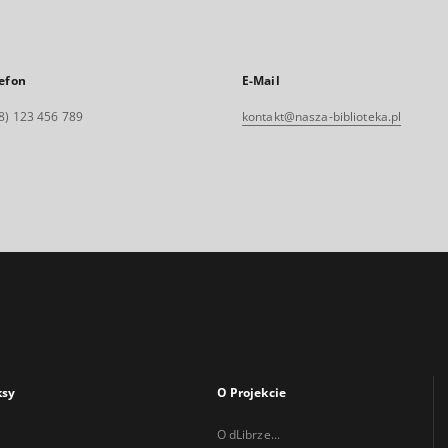
efon
E-Mail
8) 123 456 789
kontakt@nasza-biblioteka.pl
ksy
O Projekcie
O dLibrze...