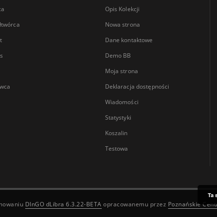
ca
Opis Kolekcji
łtwórca
Nowa strona
t
Dane kontaktowe
s
Demo BB
Moja strona
wca
Deklaracja dostępności
Wiadomości
Statystyki
Koszalin
Testowa
Ta 
amowaniu
DInGO dLibra 6.3.22-BETA
opracowanemu przez
Poznańskie Cen