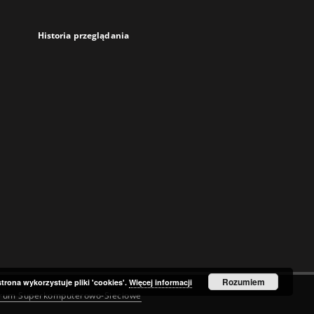
Historia przeglądania
Rozumiem
strona wykorzystuje pliki 'cookies'.
Więcej informacji
trum Superkomputerowo-Sieciowe