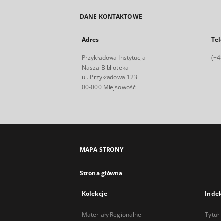
DANE KONTAKTOWE
Adres
Tel
Przykładowa Instytucja
(+4
Nasza Biblioteka
ul. Przykładowa 123
00-000 Miejsowość
MAPA STRONY
Strona główna
Kolekcje
Inde
Materiały Regionalne
Tytuł