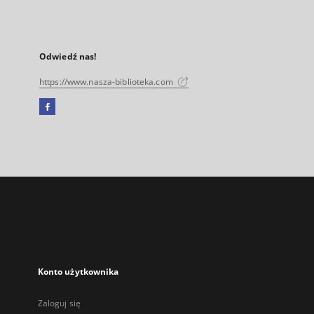
Odwiedź nas!
https://www.nasza-biblioteka.com
Facebook
Link
zewnętrzny,
otworzy
się
w
nowej
karcie
Konto użytkownika
Zaloguj się