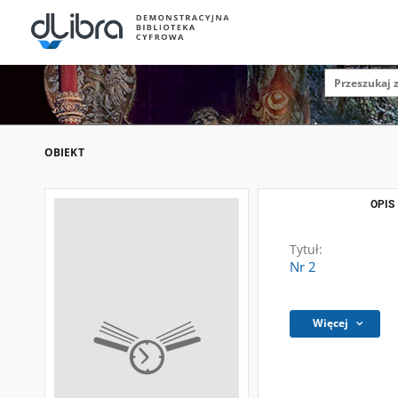
OBIEKT
OPIS
Tytuł:
Nr 2
Więcej