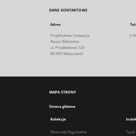
DANE KONTAKTOWE
Adres
Tel
Przykładowa Instytucja
(+4
Nasza Biblioteka
ul. Przykładowa 123
00-000 Miejsowość
MAPA STRONY
Strona główna
Kolekcje
Inde
Materiały Regionalne
Tytuł