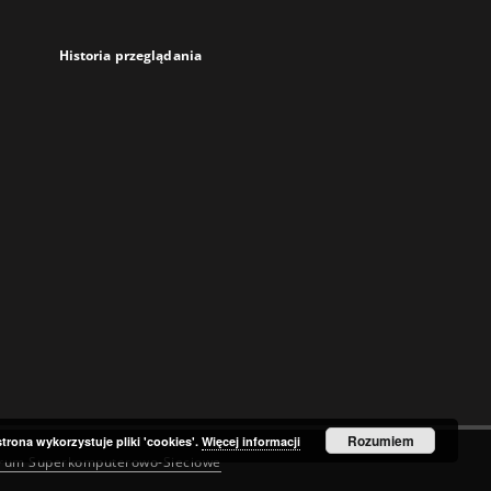
Historia przeglądania
Rozumiem
strona wykorzystuje pliki 'cookies'.
Więcej informacji
trum Superkomputerowo-Sieciowe