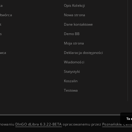
ca
Opis Kolekcji
łtwórca
Nowa strona
t
Dane kontaktowe
s
Demo BB
Moja strona
wca
Deklaracja dostępności
Wiadomości
Statystyki
Koszalin
Testowa
Ta 
amowaniu
DInGO dLibra 6.3.22-BETA
opracowanemu przez
Poznańskie Cen