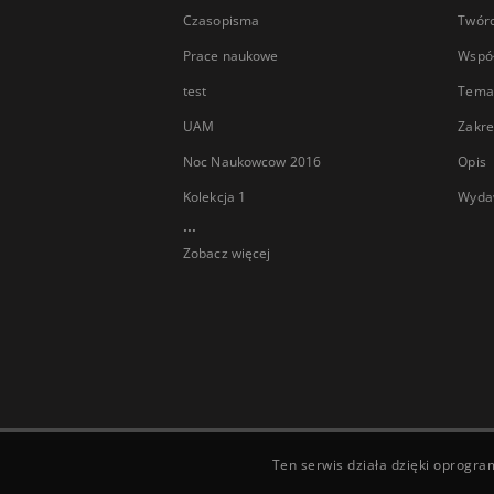
Czasopisma
Twór
Prace naukowe
Wspó
test
Tema
UAM
Zakre
Noc Naukowcow 2016
Opis
Kolekcja 1
Wyda
...
Zobacz więcej
Ten serwis działa dzięki oprogr