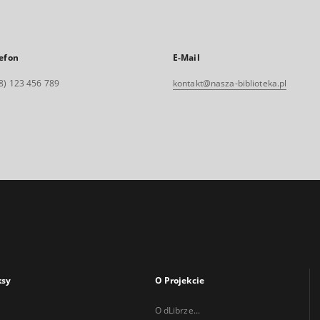
efon
E-Mail
8) 123 456 789
kontakt@nasza-biblioteka.pl
ksy
O Projekcie
O dLibrze...