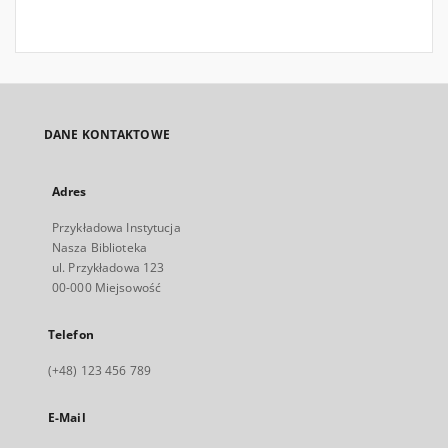
DANE KONTAKTOWE
Adres
Przykładowa Instytucja
Nasza Biblioteka
ul. Przykładowa 123
00-000 Miejsowość
Telefon
(+48) 123 456 789
E-Mail