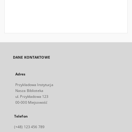
DANE KONTAKTOWE
Adres
Przykładowa Instytucja
Nasza Biblioteka
ul. Przykładowa 123
00-000 Miejsowość
Telefon
(+48) 123 456 789