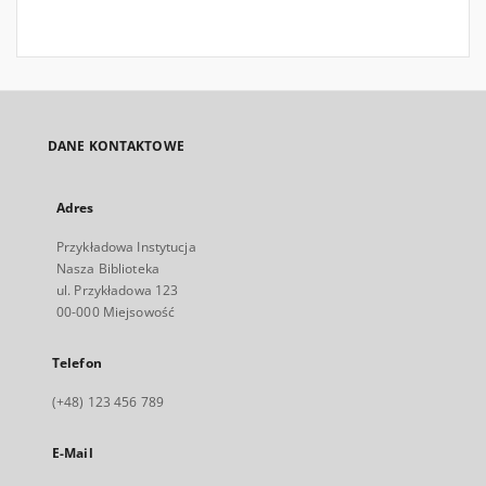
DANE KONTAKTOWE
Adres
Przykładowa Instytucja
Nasza Biblioteka
ul. Przykładowa 123
00-000 Miejsowość
Telefon
(+48) 123 456 789
E-Mail