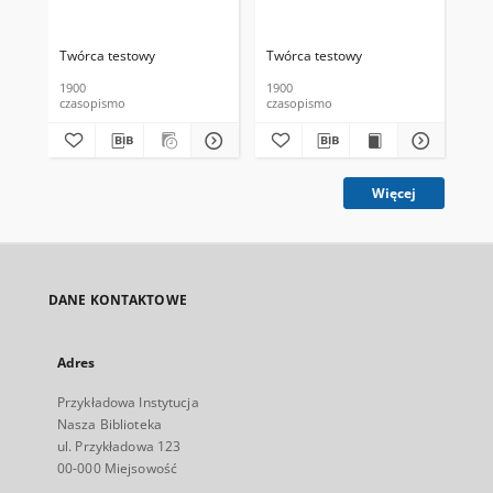
Twórca testowy
Twórca testowy
Twó
1900
1900
190
czasopismo
czasopismo
cza
Więcej
DANE KONTAKTOWE
Adres
Przykładowa Instytucja
Nasza Biblioteka
ul. Przykładowa 123
00-000 Miejsowość