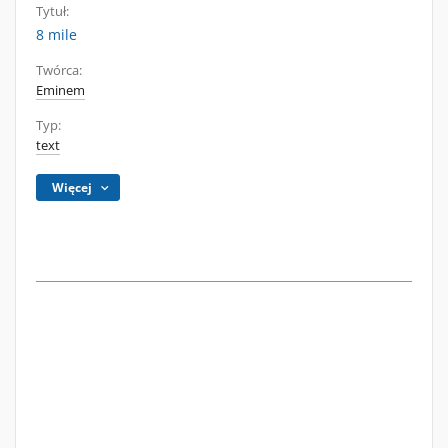
Tytuł:
8 mile
Twórca:
Eminem
Typ:
text
Więcej