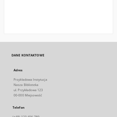
DANE KONTAKTOWE
Adres
Przykładowa Instytucja
Nasza Biblioteka
ul. Przykładowa 123
00-000 Miejsowość
Telefon
(+48) 123 456 789