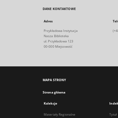
DANE KONTAKTOWE
Adres
Tel
Przykładowa Instytucja
(+4
Nasza Biblioteka
ul. Przykładowa 123
00-000 Miejsowość
MAPA STRONY
Strona główna
Kolekcje
Inde
Materiały Regionalne
Tytuł