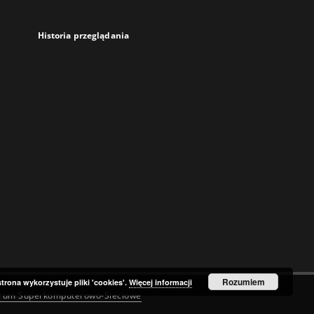
Historia przeglądania
Rozumiem
strona wykorzystuje pliki 'cookies'.
Więcej informacji
trum Superkomputerowo-Sieciowe