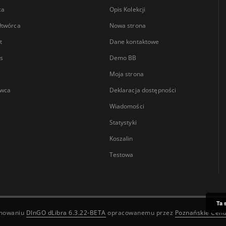
ca
Opis Kolekcji
łtwórca
Nowa strona
t
Dane kontaktowe
s
Demo BB
Moja strona
wca
Deklaracja dostępności
Wiadomości
Statystyki
Koszalin
Testowa
Ta 
amowaniu
DInGO dLibra 6.3.22-BETA
opracowanemu przez
Poznańskie Cen