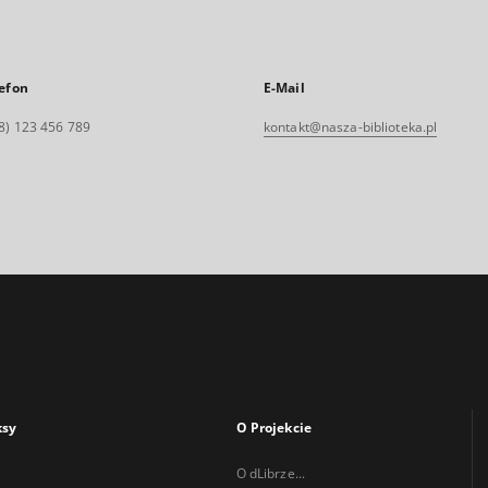
efon
E-Mail
8) 123 456 789
kontakt@nasza-biblioteka.pl
ksy
O Projekcie
O dLibrze...