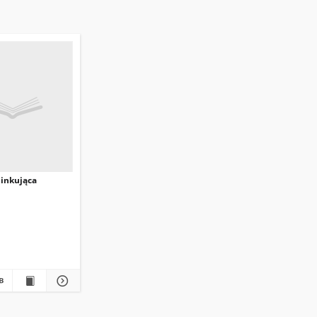
linkująca
hell