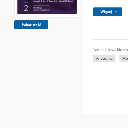
Więcej
Pokaż treść
Temat i słowa klucz
Anatomia
Me