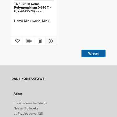
TNFRSF1A Gene
Polymorphism (−610 T >
G, rs4149570) as a
Predictor of Malnutrition
and a Prognostic Factor
Homa-Mlak Iwona
Mlak Radosław
Mazurek Marcin
Brzozowska Anna
in Patients Subjected to
Intensity-Modulated
Radiation Therapy Due to
Head and Neck Cancer
Więcej
DANE KONTAKTOWE
Adres
Przykładowa Instytucja
Nasza Biblioteka
ul. Przykładowa 123