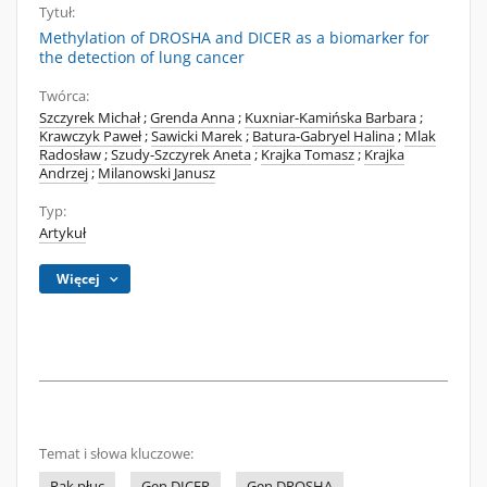
Tytuł:
Methylation of DROSHA and DICER as a biomarker for
the detection of lung cancer
Twórca:
Szczyrek Michał
;
Grenda Anna
;
Kuxniar-Kamińska Barbara
;
Krawczyk Paweł
;
Sawicki Marek
;
Batura-Gabryel Halina
;
Mlak
Radosław
;
Szudy-Szczyrek Aneta
;
Krajka Tomasz
;
Krajka
Andrzej
;
Milanowski Janusz
Typ:
Artykuł
Więcej
Temat i słowa kluczowe:
Rak płuc
Gen DICER
Gen DROSHA