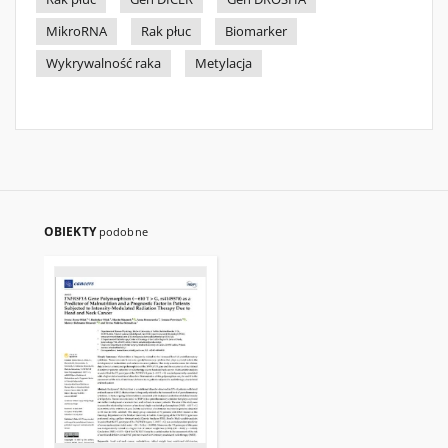
MikroRNA
Rak płuc
Biomarker
Wykrywalność raka
Metylacja
OBIEKTY
podobne