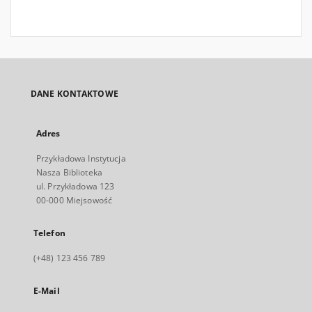
DANE KONTAKTOWE
Adres
Przykładowa Instytucja
Nasza Biblioteka
ul. Przykładowa 123
00-000 Miejsowość
Telefon
(+48) 123 456 789
E-Mail