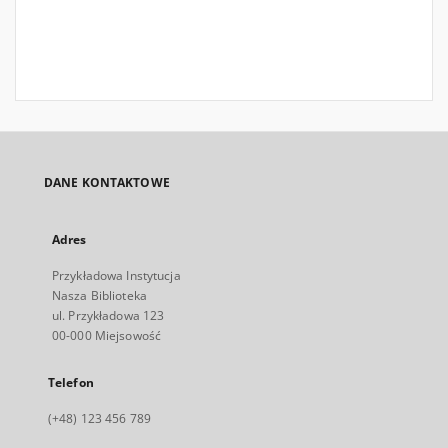
DANE KONTAKTOWE
Adres
Przykładowa Instytucja
Nasza Biblioteka
ul. Przykładowa 123
00-000 Miejsowość
Telefon
(+48) 123 456 789