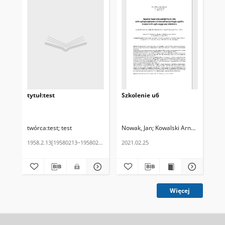
tytuł:test
Szkolenie u6
Sz
twórca:test
test
Nowak, Jan
Kowalski Arnold
Chabior
Now
1958.2.13[19580213~19580213]
2021.02.25
Więcej