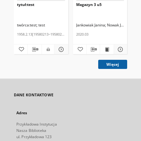
tytuł:test
Magazyn 3 u5
Ma
twórca:test
test
Jankowiak Janina
Nowak Jerzy
Kow
1958.2.13[19580213~19580213]
2020.03
202
Więcej
DANE KONTAKTOWE
Adres
Przykładowa Instytucja
Nasza Biblioteka
ul. Przykładowa 123