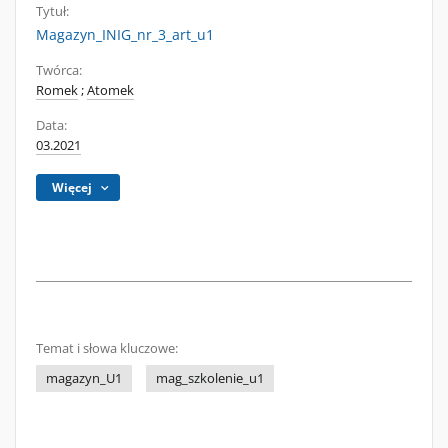
Tytuł:
Magazyn_INIG_nr_3_art_u1
Twórca:
Romek
;
Atomek
Data:
03.2021
Więcej
Temat i słowa kluczowe:
magazyn_U1
mag_szkolenie_u1