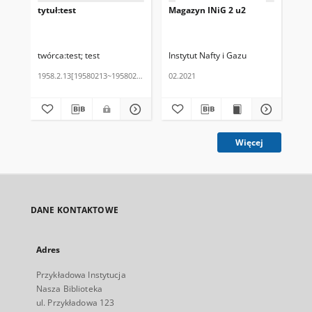
tytuł:test
Magazyn INiG 2 u2
Ma
twórca:test
test
Instytut Nafty i Gazu
Ins
1958.2.13[19580213~19580213]
02.2021
03.
Więcej
DANE KONTAKTOWE
Adres
Przykładowa Instytucja
Nasza Biblioteka
ul. Przykładowa 123