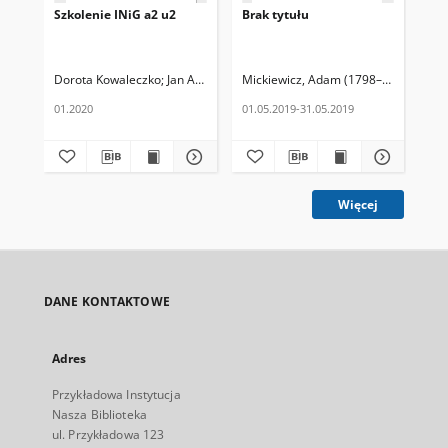
Szkolenie INiG a2 u2
Brak tytułu
Ma
Dorota Kowaleczko
Jan Antoni Wilder
Mickiewicz, Adam (1798–1855)
Konr
Mic
01.2020
01.05.2019-31.05.2019
01.
Więcej
DANE KONTAKTOWE
Adres
Przykładowa Instytucja
Nasza Biblioteka
ul. Przykładowa 123