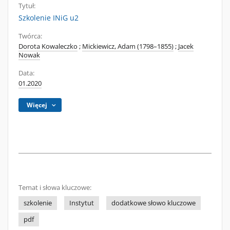
Tytuł:
Szkolenie INiG u2
Twórca:
Dorota Kowaleczko
;
Mickiewicz, Adam (1798–1855)
;
Jacek
Nowak
Data:
01.2020
Więcej
Temat i słowa kluczowe:
szkolenie
Instytut
dodatkowe słowo kluczowe
pdf