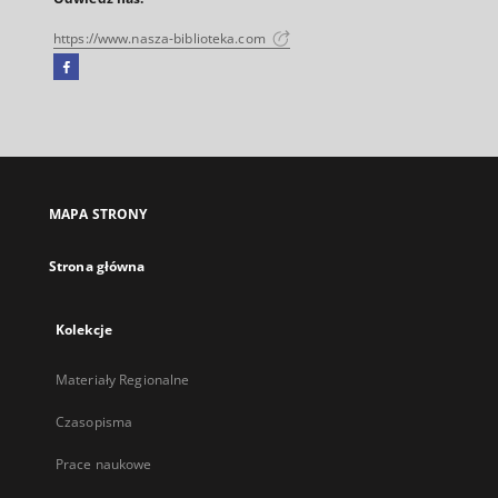
https://www.nasza-biblioteka.com
Facebook
Link
zewnętrzny,
otworzy
się
w
nowej
MAPA STRONY
karcie
Strona główna
Kolekcje
Materiały Regionalne
Czasopisma
Prace naukowe