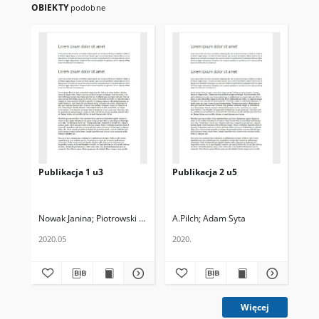
OBIEKTY
podobne
Publikacja 1 u3
Publikacja 2 u5
tes
Nowak Janina
Piotrowski Robert
A.Pilch
Adam Syta
Jan
2020.05
2020.
16.
Więcej