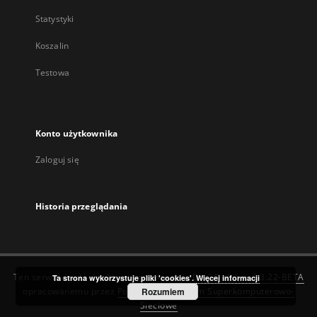
Statystyki
Koszalin
Testowa
Konto użytkownika
Zaloguj się
Historia przeglądania
Ten serwis działa dzięki oprogramowaniu
DInGO dLibra 6.3.22-BETA
Ta strona wykorzystuje pliki 'cookies'.
Więcej informacji
opracowanemu przez
Poznańskie Centrum Superkomputerowo-
Rozumiem
Sieciowe