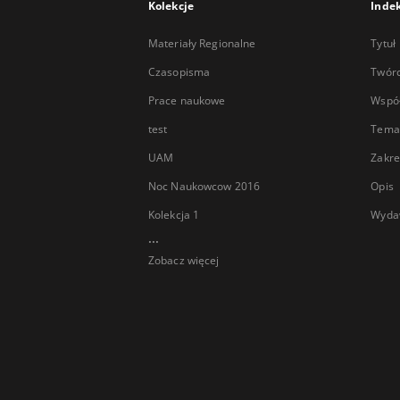
Kolekcje
Inde
Materiały Regionalne
Tytuł
Czasopisma
Twór
Prace naukowe
Wspó
test
Tema
UAM
Zakre
Noc Naukowcow 2016
Opis
Kolekcja 1
Wyda
...
Zobacz więcej