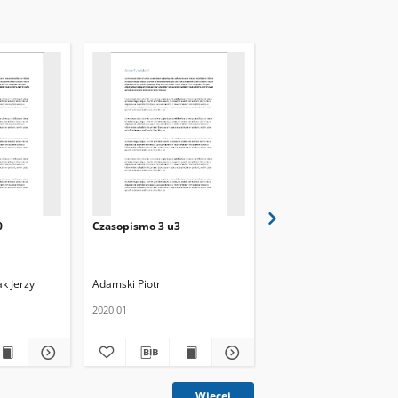
0
Czasopismo 3 u3
Czasopismo 3 u10
k Jerzy
Adamski Piotr
Nowak Janina
Boruc Jer
2020.01
2020.03
Więcej