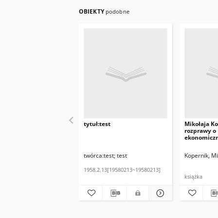
OBIEKTY
podobne
tytuł:test
Mikołaja K
rozprawy o 
ekonomiczne
Decjusza tr
monety
twórca:test
test
Kopernik, Mi
1958.2.13[19580213~19580213]
książka