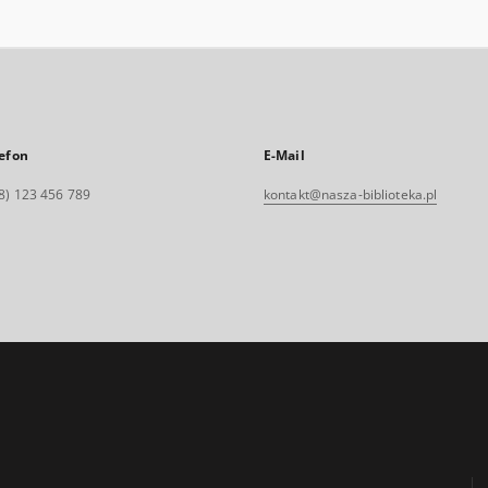
efon
E-Mail
8) 123 456 789
kontakt@nasza-biblioteka.pl