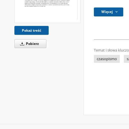
Więcej
Pokaż treść
Pobierz
Temat i słowa klucz
czasopismo
s