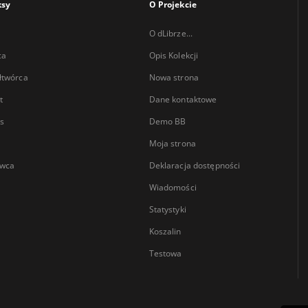
ksy
O Projekcie
O dLibrze...
ca
Opis Kolekcji
łtwórca
Nowa strona
t
Dane kontaktowe
s
Demo BB
Moja strona
wca
Deklaracja dostępności
Wiadomości
Statystyki
Koszalin
Testowa