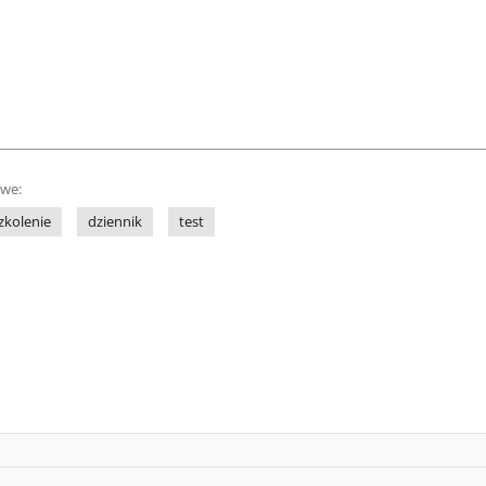
owe:
zkolenie
dziennik
test