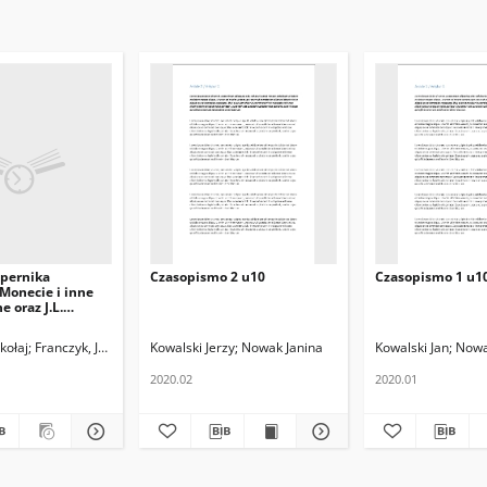
opernika
Czasopismo 2 u10
Czasopismo 1 u1
Monecie i inne
 oraz J.L.
aktat o biciu
kołaj
Franczyk, Jan L . Red.
Kowalski Jerzy
J.L.Decjusz
Nowak Janina
Kowalski Jan
Nowa
2020.02
2020.01