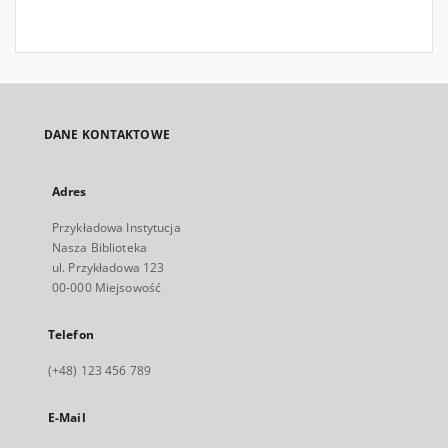
DANE KONTAKTOWE
Adres
Przykładowa Instytucja
Nasza Biblioteka
ul. Przykładowa 123
00-000 Miejsowość
Telefon
(+48) 123 456 789
E-Mail