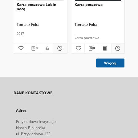
Karta pocztowa Lubin
Karta pocztowa
Ka
nocą
Tomasz Folta
Tomasz Folta
Tom
2017
karta pocztowa
kar
Więcej
DANE KONTAKTOWE
Adres
Przykładowa Instytucja
Nasza Biblioteka
ul. Przykładowa 123