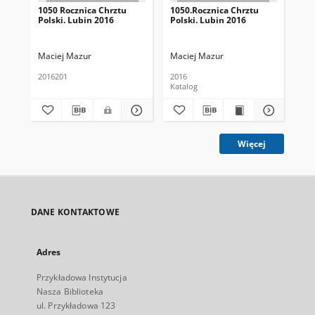
1050 Rocznica Chrztu
1050.Rocznica Chrztu
105
Polski. Lubin 2016
Polski. Lubin 2016
Pol
Maciej Mazur
Maciej Mazur
Mac
2016201
2016
Katalog
Kat
Więcej
DANE KONTAKTOWE
Adres
Przykładowa Instytucja
Nasza Biblioteka
ul. Przykładowa 123