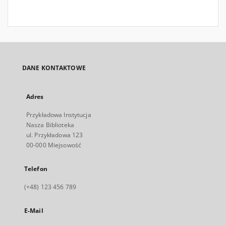
DANE KONTAKTOWE
Adres
Przykładowa Instytucja
Nasza Biblioteka
ul. Przykładowa 123
00-000 Miejsowość
Telefon
(+48) 123 456 789
E-Mail