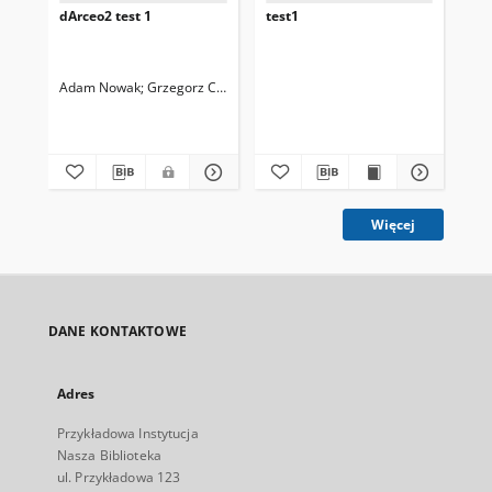
dArceo2 test 1
test1
tpa
Adam Nowak
Grzegorz Cytawa
Więcej
DANE KONTAKTOWE
Adres
Przykładowa Instytucja
Nasza Biblioteka
ul. Przykładowa 123