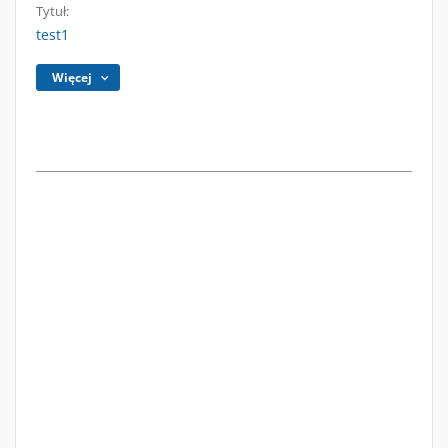
Tytuł:
test1
Więcej