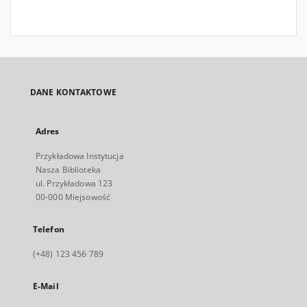
DANE KONTAKTOWE
Adres
Przykładowa Instytucja
Nasza Biblioteka
ul. Przykładowa 123
00-000 Miejsowość
Telefon
(+48) 123 456 789
E-Mail