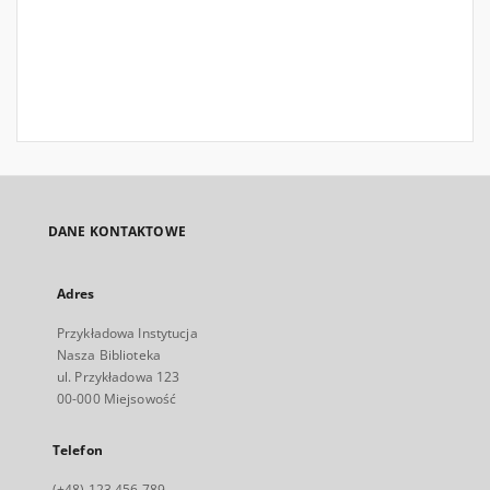
DANE KONTAKTOWE
Adres
Przykładowa Instytucja
Nasza Biblioteka
ul. Przykładowa 123
00-000 Miejsowość
Telefon
(+48) 123 456 789