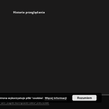
Historia przeglądania
Rozumiem
strona wykorzystuje pliki 'cookies'.
Więcej informacji
trum Superkomputerowo-Sieciowe