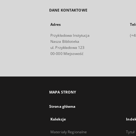
DANE KONTAKTOWE
Adres
Tel
Przykładowa Instytucja
(+4
Nasza Biblioteka
ul. Przykładowa 123
00-000 Miejsowość
MAPA STRONY
Strona główna
Kolekcje
Inde
Materiały Regionalne
Tytuł