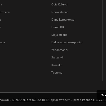
ca
Opis Kolekcji
łtwórca
Nowa strona
t
Dane kontaktowe
s
Demo BB
Moja strona
wca
Deklaracja dostępności
Wiadomości
Statystyki
Koszalin
Testowa
Ta 
amowaniu
DInGO dLibra 6.3.22-BETA
opracowanemu przez
Poznańskie Cen