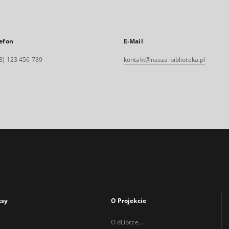
efon
E-Mail
8) 123 456 789
kontakt@nasza-biblioteka.pl
ksy
O Projekcie
O dLibrze...