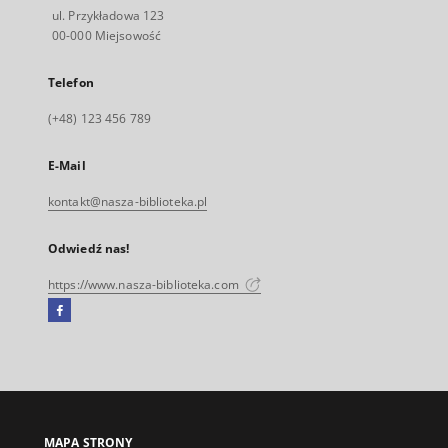
ul. Przykładowa 123
00-000 Miejsowość
Telefon
(+48) 123 456 789
E-Mail
kontakt@nasza-biblioteka.pl
Odwiedź nas!
https://www.nasza-biblioteka.com
Facebook
Link
zewnętrzny,
otworzy
się
w
nowej
MAPA STRONY