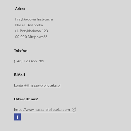
Adres
Przykładowa Instytucja
Nasza Biblioteka
ul. Przykładowa 123
00-000 Miejsowość
Telefon
(+48) 123 456 789
E-Mail
kontakt@nasza-biblioteka.pl
Odwiedź nas!
https://www.nasza-biblioteka.com
Facebook
Link
zewnętrzny,