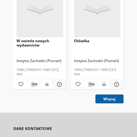
W swietle nowych
Okladka
O l
wydawnictw
do
Instytut Zachodni (Poznań)
Instytut Zachodni (Poznań)
Ins
1945-[19450101~19451231]
1945-[19450101~19451231]
194
text
text
tex
Więcej
DANE KONTAKTOWE