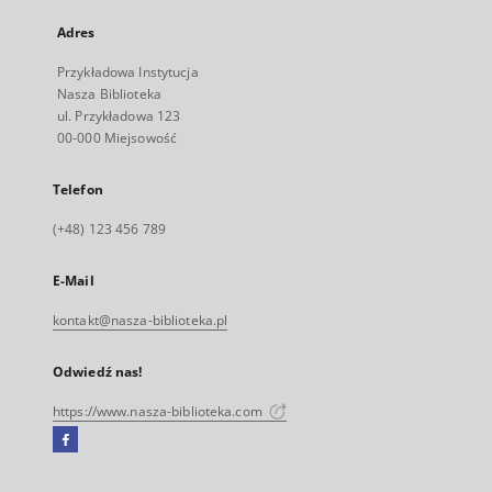
Adres
Przykładowa Instytucja
Nasza Biblioteka
ul. Przykładowa 123
00-000 Miejsowość
Telefon
(+48) 123 456 789
E-Mail
kontakt@nasza-biblioteka.pl
Odwiedź nas!
https://www.nasza-biblioteka.com
Facebook
Link
zewnętrzny,